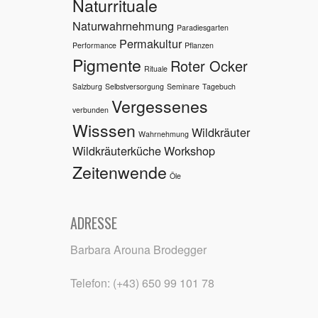
Naturrituale
Naturwahrnehmung
Paradiesgarten
Permakultur
Performance
Pflanzen
Pigmente
Roter Ocker
Rituale
Salzburg
Selbstversorgung
Seminare
Tagebuch
Vergessenes
verbunden
Wisssen
Wildkräuter
Wahrnehmung
Wildkräuterküche
Workshop
Zeitenwende
Öle
ADRESSE
Barbara Arouna Brodegger
Telefon: (+43) 650 99 101 78