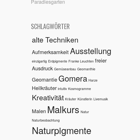
Paradiesgarten
SCHLAGWÖRTER
alte Techniken
Ausstellung
Aufmerksamkeit
freier
einzigartig
Erdpigmente
Franke Leuchten
Ausdruck
Gemüseanbau
Geomanthie
Gomera
Geomantie
Harze
Heilkräuter
intuitiv
Kosmogramme
Kreativität
Kräuter
Künstlerin
Livemusik
Malkurs
Malen
Natur
Naturbeobachtung
Naturpigmente