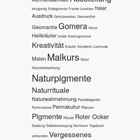
freier
einzigartig
Erdpigmente
Franke Leuchten
Ausdruck
Gemüseanbau
Geomanthie
Gomera
Geomantie
Harze
Heilkräuter
intuitiv
Kosmogramme
Kreativität
Kräuter
Künstlerin
Livemusik
Malkurs
Malen
Natur
Naturbeobachtung
Naturpigmente
Naturrituale
Naturwahrnehmung
Paradiesgarten
Permakultur
Performance
Pflanzen
Pigmente
Roter Ocker
Rituale
Salzburg
Selbstversorgung
Seminare
Tagebuch
Vergessenes
verbunden