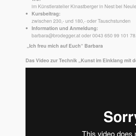
im Künstleratelier Kinastberger in Nest bei Neu
Kursbeitrag:
zwischen 230,- und 180,- oder Tauschstunden
Information und Anmeldung:
barbara@brodegger.at oder 0043 650 99 101 78
„Ich freu mich auf Euch“ Barbara
Das Video zur Technik „Kunst im Einklang mit d