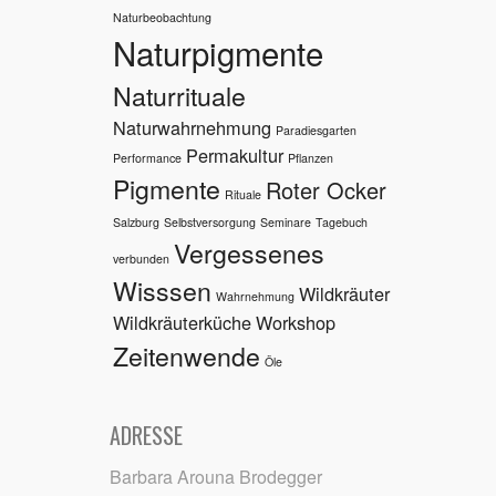
Naturbeobachtung
Naturpigmente
Naturrituale
Naturwahrnehmung
Paradiesgarten
Permakultur
Performance
Pflanzen
Pigmente
Roter Ocker
Rituale
Salzburg
Selbstversorgung
Seminare
Tagebuch
Vergessenes
verbunden
Wisssen
Wildkräuter
Wahrnehmung
Wildkräuterküche
Workshop
Zeitenwende
Öle
ADRESSE
Barbara Arouna Brodegger