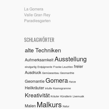
La Gomera
Valle Gran Rey
Paradiesgarten
SCHLAGWÖRTER
alte Techniken
Ausstellung
Aufmerksamkeit
freier
einzigartig
Erdpigmente
Franke Leuchten
Ausdruck
Gemüseanbau
Geomanthie
Gomera
Geomantie
Harze
Heilkräuter
intuitiv
Kosmogramme
Kreativität
Kräuter
Künstlerin
Livemusik
Malkurs
Malen
Natur