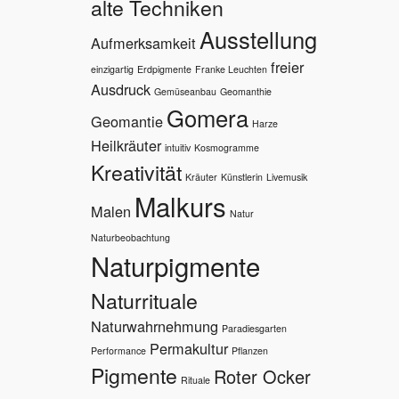
alte Techniken
Ausstellung
Aufmerksamkeit
freier
einzigartig
Erdpigmente
Franke Leuchten
Ausdruck
Gemüseanbau
Geomanthie
Gomera
Geomantie
Harze
Heilkräuter
intuitiv
Kosmogramme
Kreativität
Kräuter
Künstlerin
Livemusik
Malkurs
Malen
Natur
Naturbeobachtung
Naturpigmente
Naturrituale
Naturwahrnehmung
Paradiesgarten
Permakultur
Performance
Pflanzen
Pigmente
Roter Ocker
Rituale