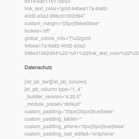
b918-6ac11617c653″
link_text_color=“gcid-94bea17a-6a82-
40d2-a3a2-996cd1002d94″
custom_margin=“||5px||false|false“
locked=“off“
global_colors_info=“{%22gcid-
94bea17a-6a82-40d2-a3a2-
996cd1002d94%22:%91%22link_text_color%22%93
Datenschutz
[/et_pb_text][/et_pb_column]
[et_pb_column type=“1_4″
_builder_version=“4.20.0″
_module_preset=“default“
custom_padding=“30px||30px||true|false“
custom_padding_tablet=““
custom_padding_phone=“0px||0px||true|false“
custom_padding_last_edited=“on|phone“