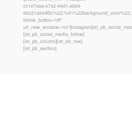
cc1e7daa-e7a2-44d1-a6d4-
86221a549f5c%22:%91%22background_color%22,
follow_button=“off“
url_new_window=“on“]instagram[/et_pb_social_med
[/et_pb_social_media_follow]
[/et_pb_column][/et_pb_row]
[/et_pb_section]