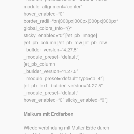
module_alignment=“center“
hover_enabled=“0″
border_radii=“on|300px|300px|300px|300px“
global_colors_info=“{}“
sticky_enabled=“0″][/et_pb_image]
[/et_pb_column][/et_pb_row][et_pb_row
_builder_version=“4.27.5″
_module_preset=“default“]
[et_pb_column
_builder_version=“4.27.5″
_module_preset=“default“ type=“4_4″]
[et_pb_text _builder_version=“4.27.5″
_module_preset=“default“
hover_enabled=“0″ sticky_enabled=“0″]
Malkurs mit Erdfarben
Wiederverbindung mit Mutter Erde durch