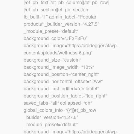
[/et_pb_text][/et_pb_column][/et_pb_row]
[/et_pb_section][et_pb_section
fb_built=“1″ admin_label=“Popular
products“ _builder_version=“4.27.5″
_module_preset=“default“
background_color=“#F3F3F0″
background_image=“https://brodegger.at/wp-
content/uploads/wellness-6.png“
background_size=“custom“
background_image_width=“10%“
background_position=“center_right“
background_horizontal_offset=“-2vw“
background_last_edited=“on|tablet“
background_position_tablet=“top_right“
saved_tabs=“all“ collapsed=“on“
global_colors_info=“{}“][et_pb_row
_builder_version=“4.27.5″
_module_preset=“default“
background_image=“https://brodegger.at/wp-