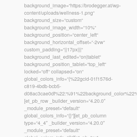
background_image=“https://brodegger.at/wp-
content/uploads/wellness-1.png“
background_size=“custom“
background_image_width=“10%“
background_position=“center_left“
background_horizontal_offset=“-2vw“
custom_padding=“||17px|||“
background_last_edited=“on|tablet“
background_position_tablet=“top_left“
locked=“off“ collapsed=“on“
global_colors_info=“{%22gcid-01f1576d-
c819-4bdb-bcb5-
d08ac3cae0df%22:%91%22background_color%22%
[et_pb_row _builder_version=“4.20.0″
_module_preset=“default“
global_colors_info=“{}“][et_pb_column
type=“4_4″ _builder_version=“4.20.0″
_module_preset=“default“