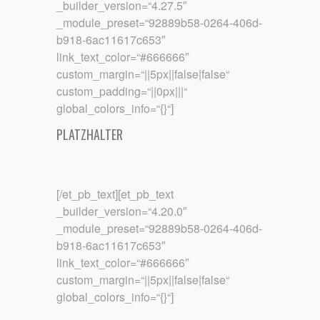
_builder_version=“4.27.5″
_module_preset=“92889b58-0264-406d-
b918-6ac11617c653″
link_text_color=“#666666″
custom_margin=“||5px||false|false“
custom_padding=“||0px|||“
global_colors_info=“{}“]
PLATZHALTER
[/et_pb_text][et_pb_text
_builder_version=“4.20.0″
_module_preset=“92889b58-0264-406d-
b918-6ac11617c653″
link_text_color=“#666666″
custom_margin=“||5px||false|false“
global_colors_info=“{}“]