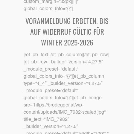
custom_margin=“32px|||||“
global_colors_info=“{}“]
VORANMELDUNG ERBETEN. BIS
AUF WIDERRUF GÜLTIG FÜR
WINTER 2025-2026
[/et_pb_text][/et_pb_column][/et_pb_row]
[et_pb_row _builder_version=“4.27.5″
_module_preset=“default“
global_colors_info=“{}“][et_pb_column
type=“4_4″ _builder_version=“4.27.5″
_module_preset=“default“
global_colors_info=“{}“][et_pb_image
src=“https://brodegger.at/wp-
content/uploads/IMG_7982-scaled.jpg“
title_text=“IMG_7982″
_builder_version=“4.27.5″
_module_preset=“default“ width=“100%“