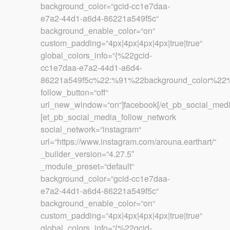
background_color=“gcid-cc1e7daa-
e7a2-44d1-a6d4-86221a549f5c“
background_enable_color=“on“
custom_padding=“4px|4px|4px|4px|true|true“
global_colors_info=“{%22gcid-
cc1e7daa-e7a2-44d1-a6d4-
86221a549f5c%22:%91%22background_color%22%
follow_button=“off“
url_new_window=“on“]facebook[/et_pb_social_medi
[et_pb_social_media_follow_network
social_network=“instagram“
url=“https://www.instagram.com/arouna.earthart/“
_builder_version=“4.27.5″
_module_preset=“default“
background_color=“gcid-cc1e7daa-
e7a2-44d1-a6d4-86221a549f5c“
background_enable_color=“on“
custom_padding=“4px|4px|4px|4px|true|true“
global_colors_info=“{%22gcid-