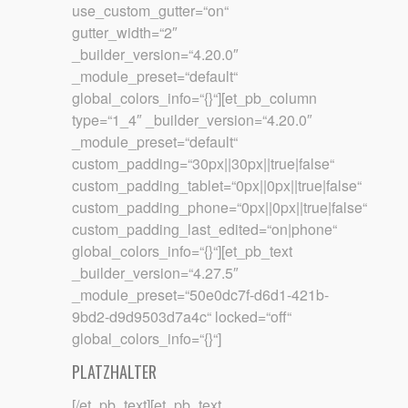
use_custom_gutter=“on“
gutter_width=“2″
_builder_version=“4.20.0″
_module_preset=“default“
global_colors_info=“{}“][et_pb_column
type=“1_4″ _builder_version=“4.20.0″
_module_preset=“default“
custom_padding=“30px||30px||true|false“
custom_padding_tablet=“0px||0px||true|false“
custom_padding_phone=“0px||0px||true|false“
custom_padding_last_edited=“on|phone“
global_colors_info=“{}“][et_pb_text
_builder_version=“4.27.5″
_module_preset=“50e0dc7f-d6d1-421b-
9bd2-d9d9503d7a4c“ locked=“off“
global_colors_info=“{}“]
PLATZHALTER
[/et_pb_text][et_pb_text