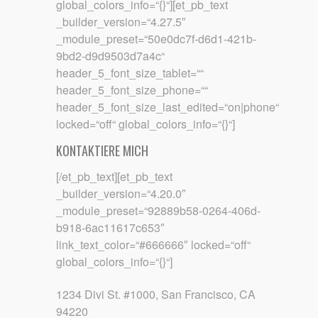
global_colors_info=“{}“][et_pb_text
_builder_version=“4.27.5″
_module_preset=“50e0dc7f-d6d1-421b-
9bd2-d9d9503d7a4c“
header_5_font_size_tablet=““
header_5_font_size_phone=““
header_5_font_size_last_edited=“on|phone“
locked=“off“ global_colors_info=“{}“]
KONTAKTIERE MICH
[/et_pb_text][et_pb_text
_builder_version=“4.20.0″
_module_preset=“92889b58-0264-406d-
b918-6ac11617c653″
link_text_color=“#666666″ locked=“off“
global_colors_info=“{}“]
1234 Divi St. #1000, San Francisco, CA
94220