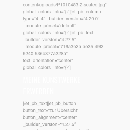
content/uploads/P1010483-2-scaled.jpg“
global_colors_info=“{}“][et_pb_column
type=“4_4″ _builder_version=“4.20.0″
_module_preset=“default“
global_colors_info=“{}“][et_pb_text
_builder_version=“4.27.5″
_module_preset=“716a3e3a-ae35-49f3-
9240-536e377a228a“
text_orientation=“center“
global_colors_info=“{}“]
MEINE KUNSTWERKE
ERWERBEN
[/et_pb_text][et_pb_button
button_text=“zur Übersicht“
button_alignment=“center“
_builder_version=“4.27.5″