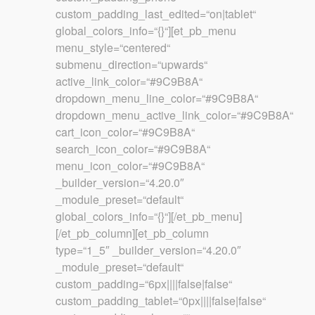
custom_padding_last_edited=“on|tablet“
global_colors_info=“{}“][et_pb_menu
menu_style=“centered“
submenu_direction=“upwards“
active_link_color=“#9C9B8A“
dropdown_menu_line_color=“#9C9B8A“
dropdown_menu_active_link_color=“#9C9B8A“
cart_icon_color=“#9C9B8A“
search_icon_color=“#9C9B8A“
menu_icon_color=“#9C9B8A“
_builder_version=“4.20.0″
_module_preset=“default“
global_colors_info=“{}“][/et_pb_menu]
[/et_pb_column][et_pb_column
type=“1_5″ _builder_version=“4.20.0″
_module_preset=“default“
custom_padding=“6px||||false|false“
custom_padding_tablet=“0px||||false|false“