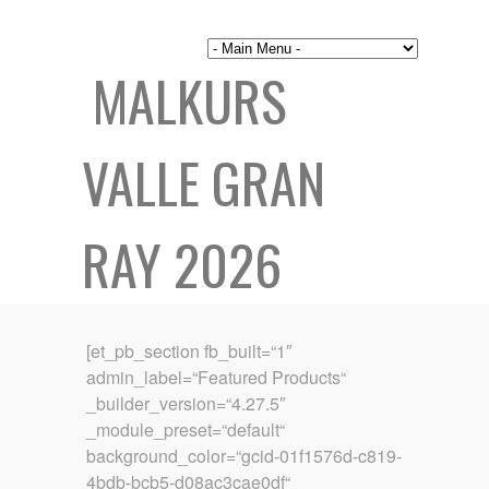
MALKURS
VALLE GRAN
RAY 2026
[et_pb_section fb_built=“1″
admin_label=“Featured Products“
_builder_version=“4.27.5″
_module_preset=“default“
background_color=“gcid-01f1576d-c819-
4bdb-bcb5-d08ac3cae0df“