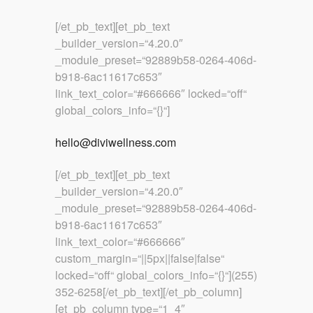
[/et_pb_text][et_pb_text
_builder_version=“4.20.0″
_module_preset=“92889b58-0264-406d-
b918-6ac11617c653″
link_text_color=“#666666″ locked=“off“
global_colors_info=“{}“]
hello@diviwellness.com
[/et_pb_text][et_pb_text
_builder_version=“4.20.0″
_module_preset=“92889b58-0264-406d-
b918-6ac11617c653″
link_text_color=“#666666″
custom_margin=“||5px||false|false“
locked=“off“ global_colors_info=“{}“](255)
352-6258[/et_pb_text][/et_pb_column]
[et_pb_column type=“1_4″