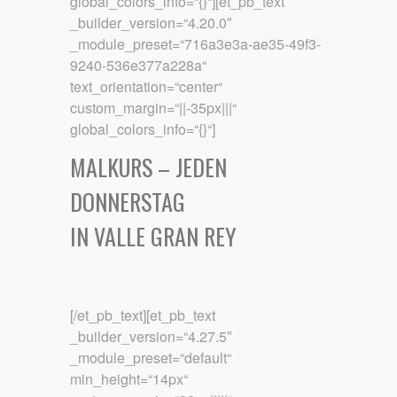
global_colors_info=“{}“][et_pb_text
_builder_version=“4.20.0″
_module_preset=“716a3e3a-ae35-49f3-
9240-536e377a228a“
text_orientation=“center“
custom_margin=“||-35px|||“
global_colors_info=“{}“]
MALKURS – JEDEN
DONNERSTAG
IN VALLE GRAN REY
[/et_pb_text][et_pb_text
_builder_version=“4.27.5″
_module_preset=“default“
min_height=“14px“