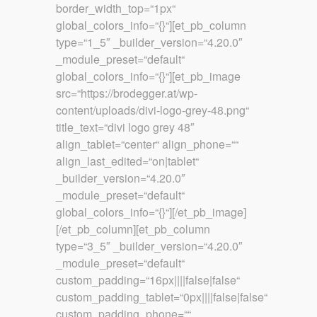
border_width_top=“1px“
global_colors_info=“{}“][et_pb_column
type=“1_5″ _builder_version=“4.20.0″
_module_preset=“default“
global_colors_info=“{}“][et_pb_image
src=“https://brodegger.at/wp-
content/uploads/divi-logo-grey-48.png“
title_text=“divi logo grey 48″
align_tablet=“center“ align_phone=““
align_last_edited=“on|tablet“
_builder_version=“4.20.0″
_module_preset=“default“
global_colors_info=“{}“][/et_pb_image]
[/et_pb_column][et_pb_column
type=“3_5″ _builder_version=“4.20.0″
_module_preset=“default“
custom_padding=“16px||||false|false“
custom_padding_tablet=“0px||||false|false“
custom_padding_phone=““