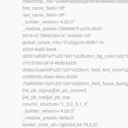
mailchimp_list=“undefined|elegantthemestest|1ea2
first_name_field=“off“
last_name_field=“off“
_builder_version=“4.20.0″
_module_preset=“29b6687f-ca7b-4523-
b618-d17994c02e1e“ locked=“off“
global_colors_info=“{%22gcid-c89f5116-
e22d-4a85-9acd-
d2301e8087e7%22:%91%22button_bg_color%22,%22
01f1576d-c819-4bdb-bcb5-
d08ac3cae0df%22:%91%22form_field_text_color%
c0d903dc-93ac-4ecc-8236-
73ef6305c15d%22:%91%22form_field_focus_backg
[/et_pb_signup][/et_pb_column]
[/et_pb_row][et_pb_row
column_structure=“1_5,3_5,1_5″
_builder_version=“4.20.0″
_module_preset=“default“
border_color_all=“rgba(94,94,78,0.2)“