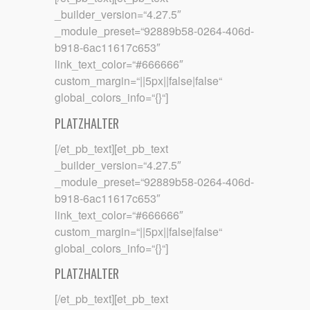
_builder_version=“4.27.5″
_module_preset=“92889b58-0264-406d-
b918-6ac11617c653″
link_text_color=“#666666″
custom_margin=“||5px||false|false“
global_colors_info=“{}“]
PLATZHALTER
[/et_pb_text][et_pb_text
_builder_version=“4.27.5″
_module_preset=“92889b58-0264-406d-
b918-6ac11617c653″
link_text_color=“#666666″
custom_margin=“||5px||false|false“
global_colors_info=“{}“]
PLATZHALTER
[/et_pb_text][et_pb_text