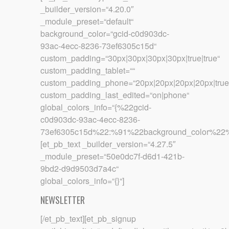
_builder_version=“4.20.0″
_module_preset=“default“
background_color=“gcid-c0d903dc-
93ac-4ecc-8236-73ef6305c15d“
custom_padding=“30px|30px|30px|30px|true|true“
custom_padding_tablet=““
custom_padding_phone=“20px|20px|20px|20px|true|
custom_padding_last_edited=“on|phone“
global_colors_info=“{%22gcid-
c0d903dc-93ac-4ecc-8236-
73ef6305c15d%22:%91%22background_color%22%
[et_pb_text _builder_version=“4.27.5″
_module_preset=“50e0dc7f-d6d1-421b-
9bd2-d9d9503d7a4c“
global_colors_info=“{}“]
NEWSLETTER
[/et_pb_text][et_pb_signup