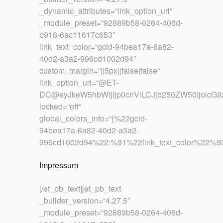
_dynamic_attributes=“link_option_url“
_module_preset=“92889b58-0264-406d-
b918-6ac11617c653″
link_text_color=“gcid-94bea17a-6a82-
40d2-a3a2-996cd1002d94″
custom_margin=“||5px||false|false“
link_option_url=“@ET-
DC@eyJkeW5hbWljIjp0cnVlLCJjb250ZW50IjoicG
locked=“off“
global_colors_info=“{%22gcid-
94bea17a-6a82-40d2-a3a2-
996cd1002d94%22:%91%22link_text_color%22%93
Impressum
[/et_pb_text][et_pb_text
_builder_version=“4.27.5″
_module_preset=“92889b58-0264-406d-