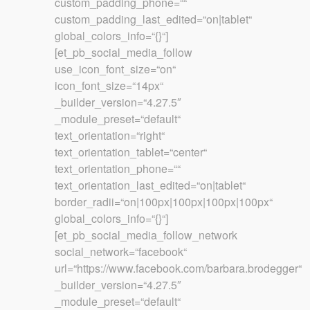
custom_padding_phone=““
custom_padding_last_edited=“on|tablet“
global_colors_info=“{}“]
[et_pb_social_media_follow
use_icon_font_size=“on“
icon_font_size=“14px“
_builder_version=“4.27.5″
_module_preset=“default“
text_orientation=“right“
text_orientation_tablet=“center“
text_orientation_phone=““
text_orientation_last_edited=“on|tablet“
border_radii=“on|100px|100px|100px|100px“
global_colors_info=“{}“]
[et_pb_social_media_follow_network
social_network=“facebook“
url=“https://www.facebook.com/barbara.brodegger“
_builder_version=“4.27.5″
_module_preset=“default“