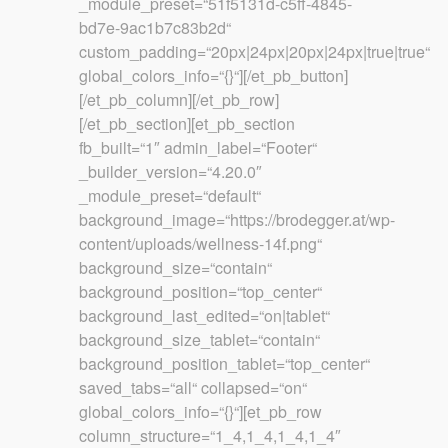
_module_preset=“51f5131d-c5ff-4845-
bd7e-9ac1b7c83b2d“
custom_padding=“20px|24px|20px|24px|true|true“
global_colors_info=“{}“][/et_pb_button]
[/et_pb_column][/et_pb_row]
[/et_pb_section][et_pb_section
fb_built=“1″ admin_label=“Footer“
_builder_version=“4.20.0″
_module_preset=“default“
background_image=“https://brodegger.at/wp-
content/uploads/wellness-14f.png“
background_size=“contain“
background_position=“top_center“
background_last_edited=“on|tablet“
background_size_tablet=“contain“
background_position_tablet=“top_center“
saved_tabs=“all“ collapsed=“on“
global_colors_info=“{}“][et_pb_row
column_structure=“1_4,1_4,1_4,1_4″