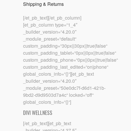
Shipping & Returns
[/et_pb_text][/et_pb_column]
[et_pb_column type=“1_4″
_builder_version=“4.20.0″
_module_preset=“default“
custom_padding=“30px||30px||true|false“
custom_padding_tablet=“0px||0px||true|false“
custom_padding_phone=“0px||0px||true|false“
custom_padding_last_edited=“on|phone“
global_colors_info=“{}“][et_pb_text
_builder_version=“4.20.0″
_module_preset=“50e0dc7f-d6d1-421b-
9bd2-d9d9503d7a4c“ locked=“off“
global_colors_info=“{}“]
DIVI WELLNESS
[/et_pb_text][et_pb_text
_builder_version=“4.27.5″